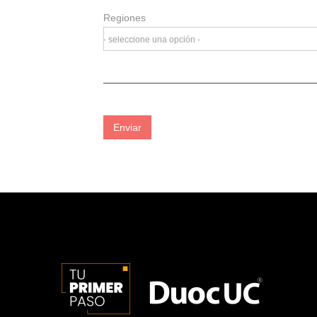
Regiones
- seleccione una opción -
Enviar