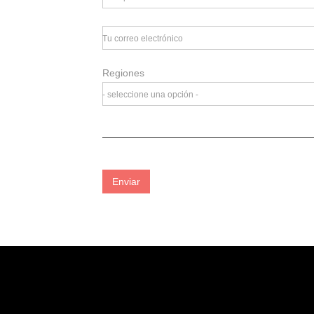
Tu correo electrónico
Regiones
- seleccione una opción -
Enviar