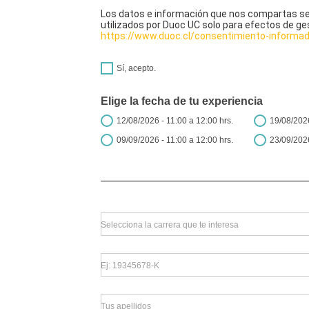
Los datos e información que nos compartas se 
utilizados por Duoc UC solo para efectos de ge
https://www.duoc.cl/consentimiento-informa
Sí, acepto.
Elige la fecha de tu experiencia
12/08/2026 - 11:00 a 12:00 hrs.
19/08/2026
09/09/2026 - 11:00 a 12:00 hrs.
23/09/2026
Selecciona la carrera que te interesa
Ej: 19345678-K
Tus apellidos